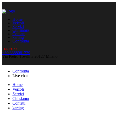
Home
Veicoli
Servizi
Chi siamo
Contatti
karting
Confronta
TELEFONA:
+39 3388081779
Via Pietro Toselli 3 20127 Milano
Confronta
Live chat
Home
Veicoli
Servizi
Chi siamo
Contatti
karting