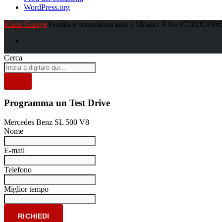
WordPress.org
Klaus Garage
Vendita e consulenza auto a Milano. P Iva 0738263096
Cerca
Programma un Test Drive
Mercedes Benz SL 500 V8
Nome
E-mail
Telefono
Miglior tempo
RICHIEDI