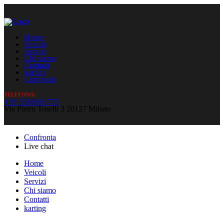
Home
Veicoli
Servizi
Chi siamo
Contatti
karting
Confronta
TELEFONA:
+39 3388081779
Via Pietro Toselli 3 20127 Milano
Confronta
Live chat
Home
Veicoli
Servizi
Chi siamo
Contatti
karting