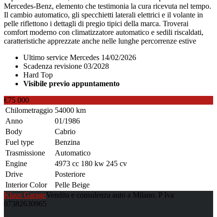
Mercedes-Benz, elemento che testimonia la cura ricevuta nel tempo.
Il cambio automatico, gli specchietti laterali elettrici e il volante in
pelle riflettono i dettagli di pregio tipici della marca. Troverai
comfort moderno con climatizzatore automatico e sedili riscaldati,
caratteristiche apprezzate anche nelle lunghe percorrenze estive
Ultimo service Mercedes 14/02/2026
Scadenza revisione 03/2028
Hard Top
Visibile previo appuntamento
€75 000
Chilometraggio
54000 km
Anno
01/1986
Body
Cabrio
Fuel type
Benzina
Trasmissione
Automatico
Engine
4973 cc 180 kw 245 cv
Drive
Posteriore
Interior Color
Pelle Beige
Klaus Garage
Vendita e consulenza auto a Milano. P Iva
07382630965