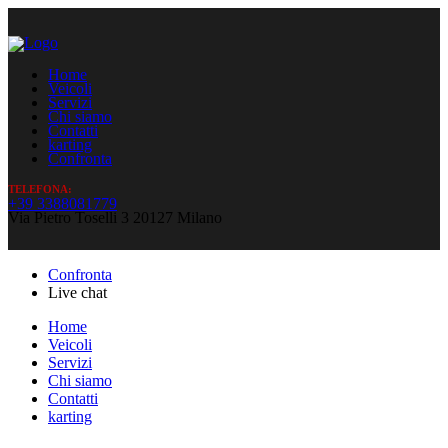
Home
Veicoli
Servizi
Chi siamo
Contatti
karting
Confronta
TELEFONA:
+39 3388081779
Via Pietro Toselli 3 20127 Milano
Confronta
Live chat
Home
Veicoli
Servizi
Chi siamo
Contatti
karting