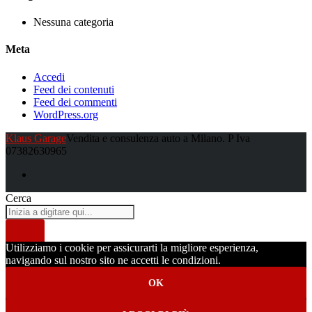
Nessuna categoria
Meta
Accedi
Feed dei contenuti
Feed dei commenti
WordPress.org
Klaus Garage
Vendita e consulenza auto a Milano. P Iva
07382630965
Cerca
Utilizziamo i cookie per assicurarti la migliore esperienza,
navigando sul nostro sito ne accetti le condizioni.
OK