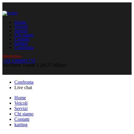
Home
Veicoli
Servizi
Chi siamo
Contatti
karting
Confronta
TELEFONA:
+39 3388081779
Via Pietro Toselli 3 20127 Milano
Confronta
Live chat
Home
Veicoli
Servizi
Chi siamo
Contatti
karting