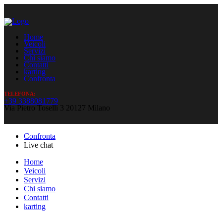
Home
Veicoli
Servizi
Chi siamo
Contatti
karting
Confronta
TELEFONA:
+39 3388081779
Via Pietro Toselli 3 20127 Milano
Confronta
Live chat
Home
Veicoli
Servizi
Chi siamo
Contatti
karting